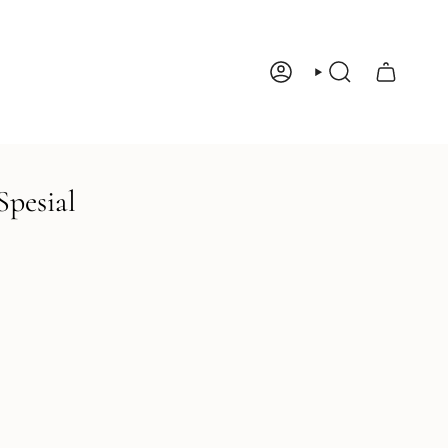
Account
Search
pesial