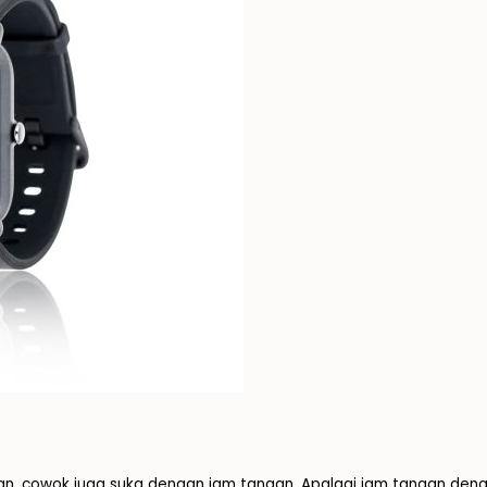
n, cowok juga suka dengan jam tangan. Apalagi jam tangan denga